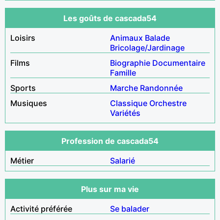
Les goûts de cascada54
Loisirs
Animaux
Balade
Bricolage/Jardinage
Films
Biographie
Documentaire
Famille
Sports
Marche
Randonnée
Musiques
Classique
Orchestre
Variétés
Profession de cascada54
Métier
Salarié
Plus sur ma vie
Activité préférée
Se balader