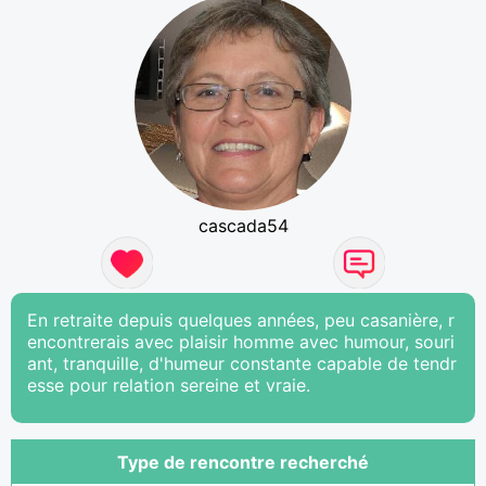
cascada54
En retraite depuis quelques années, peu casanière, r
encontrerais avec plaisir homme avec humour, souri
ant, tranquille, d'humeur constante capable de tendr
esse pour relation sereine et vraie.
Type de rencontre recherché