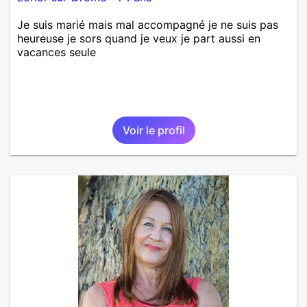
Je suis marié mais mal accompagné je ne suis pas
heureuse je sors quand je veux je part aussi en
vacances seule
Voir le profil