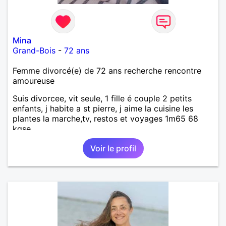
Mina
Grand-Bois
-
72 ans
Femme divorcé(e) de 72 ans recherche rencontre
amoureuse
Suis divorcee, vit seule, 1 fille é couple 2 petits
enfants, j habite a st pierre, j aime la cuisine les
plantes la marche,tv, restos et voyages 1m65 68
kgse
Voir le profil