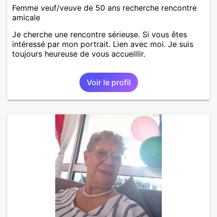
Femme veuf/veuve de 50 ans recherche rencontre
amicale
Je cherche une rencontre sérieuse. Si vous êtes
intéressé par mon portrait. Lien avec moi. Je suis
toujours heureuse de vous accueillir.
Voir le profil