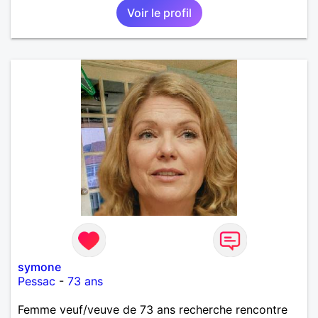
Voir le profil
symone
Pessac
-
73 ans
Femme veuf/veuve de 73 ans recherche rencontre