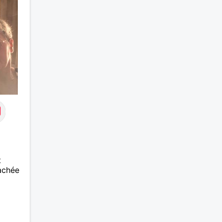
Divorc
bientô
t
tachée