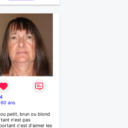
24
-
60 ans
ou petit, brun ou blond
rtant n'est pas
mportant c'est d'aimer les