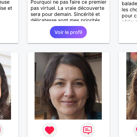
ieuse
Pourquoi ne pas faire ce premier
balade
ise et
pas virtuel. La vraie découverte
les ch
sera pour demain. Sincérité et
pour c
délicatesse sont mes priorités.
sérieu
rant
Voir le profil
de
e
e