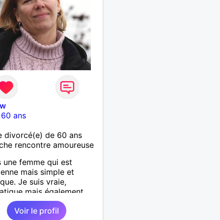
nw
-
60 ans
 divorcé(e) de 60 ans
che rencontre amoureuse
s une femme qui est
ienne mais simple et
que. Je suis vraie,
atique mais également
nnée, j'ai envie de vivre
Voir le profil
oments à deux.