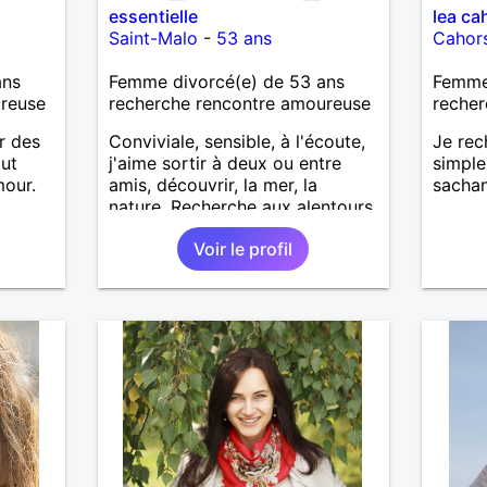
essentielle
lea ca
Saint-Malo
-
53 ans
Cahor
ans
Femme divorcé(e) de 53 ans
Femme 
ureuse
recherche rencontre amoureuse
recher
r des
Conviviale, sensible, à l'écoute,
Je rec
out
j'aime sortir à deux ou entre
simple
mour.
amis, découvrir, la mer, la
sachan
nature. Recherche aux alentours
de Saint-Malo
Voir le profil