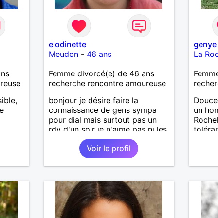
elodinette
genye
Meudon
-
46 ans
La Roc
ans
Femme divorcé(e) de 46 ans
Femme
ureuse
recherche rencontre amoureuse
recher
ible,
bonjour je désire faire la
Douce 
e
connaissance de gens sympa
un ho
pour dial mais surtout pas un
Rochel
rdv d'un soir je n'aime pas ni les
toléra
menteurs ni les pervers.
profit
Voir le profil