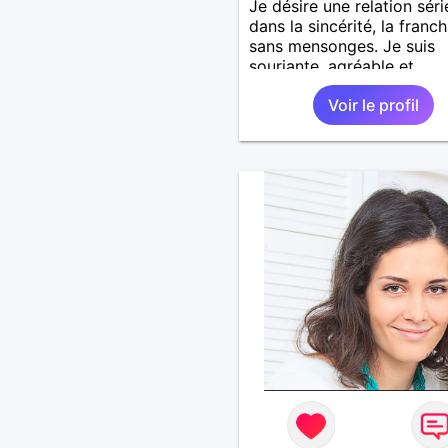
Je désire une relation sér
dans la sincérité, la franch
sans mensonges. Je suis
souriante, agréable et
respectueuse tout en dési
Voir le profil
passer de bons moments 
complicité avec un homm
voulant aller dans la mêm
direction que moi.