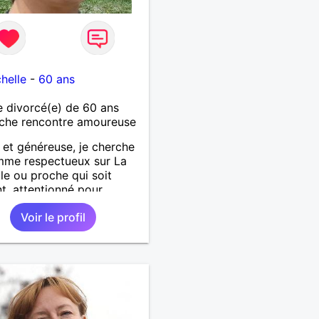
helle
-
60 ans
 divorcé(e) de 60 ans
che rencontre amoureuse
et généreuse, je cherche
mme respectueux sur La
le ou proche qui soit
nt, attentionné pour
er de la vie à deux.
Voir le profil