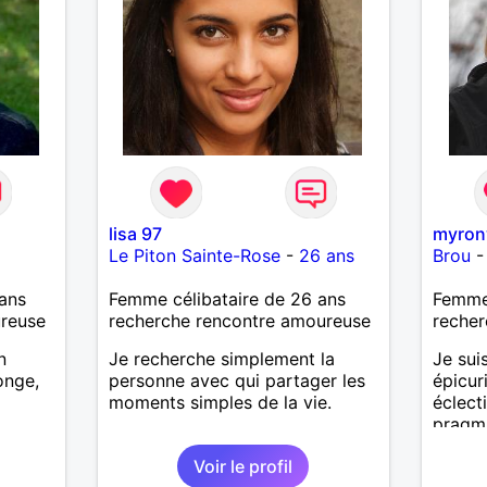
lisa 97
myro
Le Piton Sainte-Rose
-
26 ans
Brou
ans
Femme célibataire de 26 ans
Femme
ureuse
recherche rencontre amoureuse
recher
n
Je recherche simplement la
Je sui
onge,
personne avec qui partager les
épicur
moments simples de la vie.
éclecti
pragm
passio
Voir le profil
des m