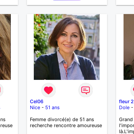
Cel06
fleur 
s
Nice
-
51 ans
Dole
ans
Femme divorcé(e) de 51 ans
Grand 
ureuse
recherche rencontre amoureuse
l'impo
là.L'i