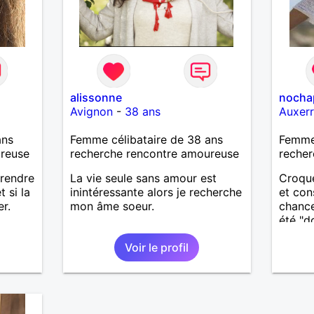
alissonne
nocha
Avignon
-
38 ans
Auxer
ans
Femme célibataire de 38 ans
Femme 
ureuse
recherche rencontre amoureuse
recher
prendre
La vie seule sans amour est
Croque
 si la
inintéressante alors je recherche
et con
er.
mon âme soeur.
chance
été "d
toutes
Voir le profil
physiq
solita
rempli
site p
représ