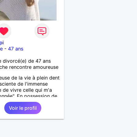
pi
re
-
47 ans
divorcé(e) de 47 ans
che rencontre amoureuse
use de la vie à plein dent
sciente de l'immense
 de vivre celle qui m'a
onnée". En possession de
 ses facultés mentales et
Voir le profil
ues. Célibataire mais pas
ire, je mène une vie bien
e. Je ne suis pas sur ce
ar dépit, ni en tant que
entatrice de la Femme