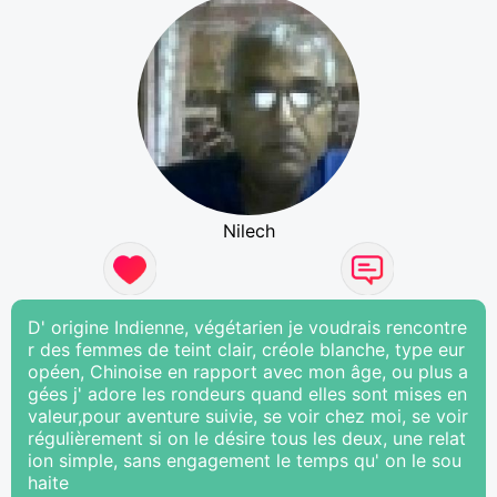
Nilech
D' origine Indienne, végétarien je voudrais rencontre
r des femmes de teint clair, créole blanche, type eur
opéen, Chinoise en rapport avec mon âge, ou plus a
gées j' adore les rondeurs quand elles sont mises en
valeur,pour aventure suivie, se voir chez moi, se voir
régulièrement si on le désire tous les deux, une relat
ion simple, sans engagement le temps qu' on le sou
haite