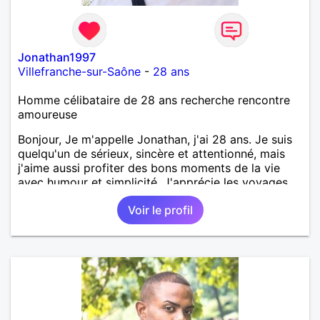
Jonathan1997
Villefranche-sur-Saône
-
28 ans
Homme célibataire de 28 ans recherche rencontre
amoureuse
Bonjour, Je m'appelle Jonathan, j'ai 28 ans. Je suis
quelqu'un de sérieux, sincère et attentionné, mais
j'aime aussi profiter des bons moments de la vie
avec humour et simplicité. J'apprécie les voyages,
les découvertes, les jeux vidéo et les moments de
Voir le profil
détente. Je suis à la recherche d'une personne
authentique avec qui partager de belles
expériences, construire une relation sérieuse basée
sur la confiance, le respect et la complicité. Si tu
apprécies les conversations sincères, les fous rires
et les personnes qui savent ce qu'elles veulent,
n'hésite pas à venir discuter. Au plaisir de faire
connaissance !