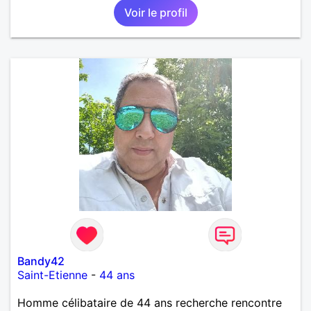
Voir le profil
affectueux, j’adore les petits moments de tendresse
et les calinous réguliers 😊❤️ La solitude finit parfois
par peser, alors si tu es en Nouvelle-Calédonie et
que tu crois encore à un amour vrai, prenons le
temps de discuter… et laissons l’avenir nous guider
🌹
Bandy42
Saint-Etienne
-
44 ans
Homme célibataire de 44 ans recherche rencontre