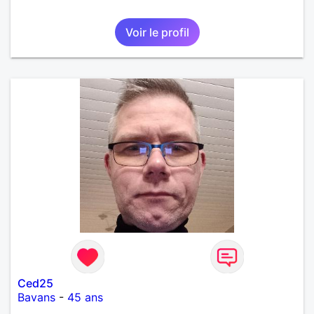
Voir le profil
Ced25
Bavans
-
45 ans