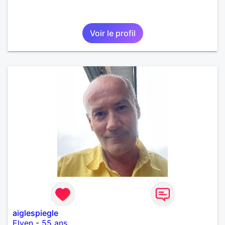
Voir le profil
aiglespiegle
Elven
-
55 ans