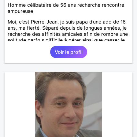
Homme célibataire de 56 ans recherche rencontre
amoureuse
Moi, c’est Pierre-Jean, je suis papa d’une ado de 16
ans, ma fierté. Séparé depuis de longues années, je
recherche des affinités amicales afin de rompre une
solitude parfois difficile à gérer ainsi que casser le
vague à l’âme. L’amitié reste extrêmement
Voir le profil
importante à mes yeux mais peut se décliner en des
sentiments plus puissants. « Le temps fera son
œuvre » disait Arthur Schopenhauer, philosophe
allemand que j’adore. J’aime discuter sans pour
autant être trop locace. Je suis bourré de qualités
avec très peu de défauts. Je suis altruiste,
bienveillant, empathique, attentionné, honnête,
respectueux, doux de caractère et compréhensif : je
laisse « glisser » beaucoup de choses. Mais ne vous
m’éprenez pas Mesdames, si une personne que
j’aime me trahit une fois, il n’y aura pas de seconde
chance et je l’effacerai à « vitam eternam ».
Néanmoins, je suis un tout petit peu maniaque ainsi
qu’impatient. J’essaye de faire des efforts. Rien de