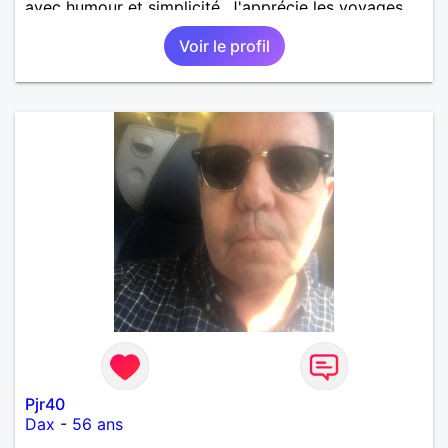
avec humour et simplicité. J'apprécie les voyages,
les découvertes, les jeux vidéo et les moments de
Voir le profil
détente. Je suis à la recherche d'une personne
authentique avec qui partager de belles
expériences, construire une relation sérieuse basée
sur la confiance, le respect et la complicité. Si tu
apprécies les conversations sincères, les fous rires
et les personnes qui savent ce qu'elles veulent,
n'hésite pas à venir discuter. Au plaisir de faire
connaissance !
Pjr40
Dax
-
56 ans