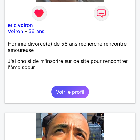
bien dramatique ! Du moins je le pense……Je suis un
homme facile à vivre. À vous si vous le souhaitez,
d’apprendre à me connaître davantage. J’en serai
ravi….A très bientôt je l’espère.
eric voiron
Voiron
-
56 ans
Homme divorcé(e) de 56 ans recherche rencontre
amoureuse
J'ai choisi de m'inscrire sur ce site pour rencontrer
l'âme soeur
Voir le profil