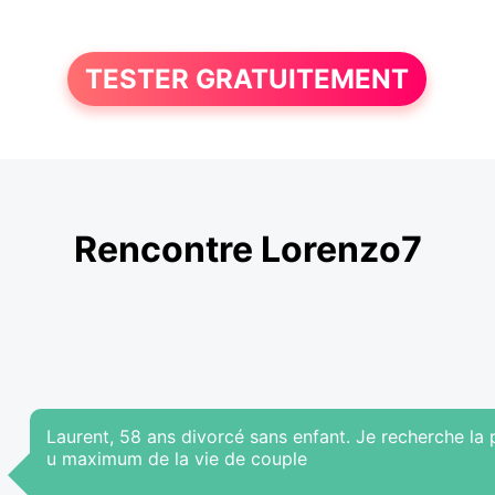
TESTER GRATUITEMENT
Rencontre Lorenzo7
Laurent, 58 ans divorcé sans enfant. Je recherche la 
u maximum de la vie de couple