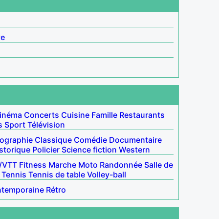
ve
inéma
Concerts
Cuisine
Famille
Restaurants
s
Sport
Télévision
iographie
Classique
Comédie
Documentaire
storique
Policier
Science fiction
Western
/VTT
Fitness
Marche
Moto
Randonnée
Salle de
Tennis
Tennis de table
Volley-ball
ntemporaine
Rétro