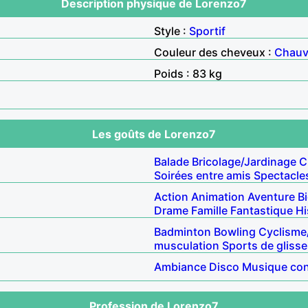
Description physique de Lorenzo7
Style :
Sportif
Couleur des cheveux :
Chau
Poids : 83 kg
Les goûts de Lorenzo7
Balade
Bricolage/Jardinage
C
Soirées entre amis
Spectacle
Action
Animation
Aventure
B
Drame
Famille
Fantastique
Hi
Badminton
Bowling
Cyclisme
musculation
Sports de glisse
Ambiance
Disco
Musique co
Profession de Lorenzo7