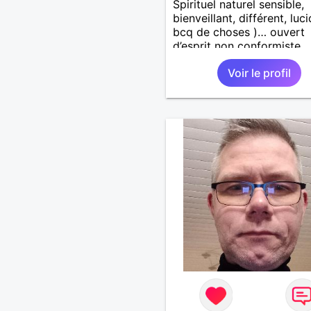
Spirituel naturel sensible,
bienveillant, différent, luc
bcq de choses )… ouvert
d’esprit non conformiste.
Recherche en l’autre un pe
Voir le profil
même chose…