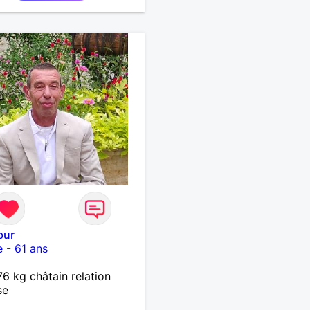
bur
e
-
61 ans
6 kg châtain relation
se