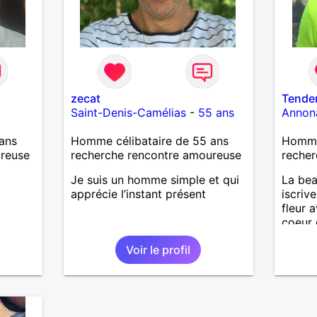
zecat
Tender
Saint-Denis-Camélias
-
55 ans
Annon
ans
Homme célibataire de 55 ans
Homme 
ureuse
recherche rencontre amoureuse
recher
Je suis un homme simple et qui
La bea
apprécie l’instant présent
iscriv
fleur 
coeur 
beau 
Voir le profil