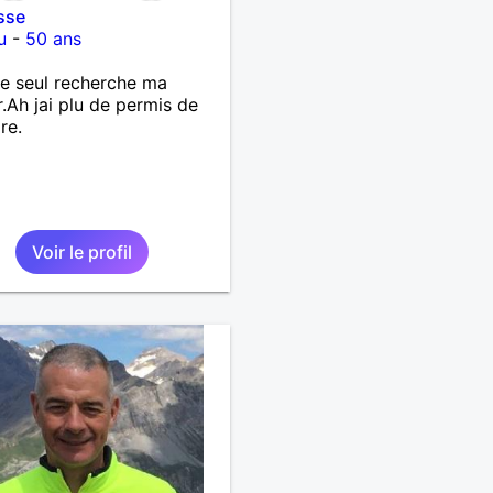
sse
u
-
50 ans
 seul recherche ma
r.Ah jai plu de permis de
re.
Voir le profil