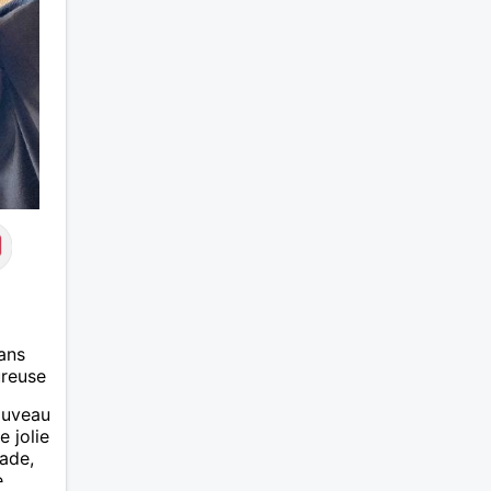
ans
ureuse
ouveau
e jolie
lade,
e