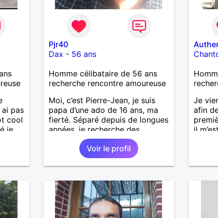
Pjr40
Authe
Dax
-
56 ans
Chant
ans
Homme célibataire de 56 ans
Homme 
ureuse
recherche rencontre amoureuse
recher
e
Moi, c’est Pierre-Jean, je suis
Je vie
 ai pas
papa d’une ado de 16 ans, ma
afin d
ot cool
fierté. Séparé depuis de longues
premiè
é je
années, je recherche des
il m’es
affinités amicales afin de
une vie
Voir le profil
rompre une solitude parfois
aujour
imple
difficile à gérer ainsi que casser
annive
le vague à l’âme. L’amitié reste
rencon
extrêmement importante à mes
les mê
yeux mais peut se décliner en
quelqu
des sentiments plus puissants.
« Le temps fera son œuvre »
disait Arthur Schopenhauer,