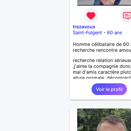
trezavous
Saint-Fulgent
-
60 ans
Homme célibataire de 60 
recherche rencontre amo
recherche relation sérieus
,j'aime la compagnie donc
mal d'amis caractère plut
allure normale ,décontract
voudrais rencontrer une
Voir le profil
personne aimant la nature
,bricolage ,quelqu'un de s
et naturel à vos claviers
mesdames