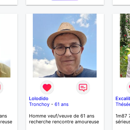
j'aime pas les mensonges. Je
souhaitez, d’apprendre à me
cherche une relation amoureuse
connaître davantage. J’en serai
et sérieuse.
ravi….A très bientôt je l’espère.
Lolodido
Excali
Tronchoy
-
61 ans
Thésé
ans
Homme veuf/veuve de 61 ans
1m87 7
ureuse
recherche rencontre amoureuse
sérieu