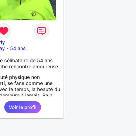
ly
ay
-
54 ans
célibataire de 54 ans
che rencontre amoureuse
uté physique non
erti, se fane comme une
avec le temps, la beauté du
demeure à jamais, Pa a
nez
Voir le profil