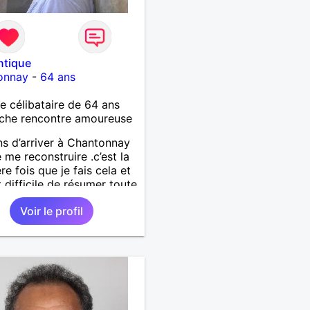
ntique
onnay
-
64 ans
célibataire de 64 ans
che rencontre amoureuse
ns d’arriver à Chantonnay
e me reconstruire .c’est la
re fois que je fais cela et
t difficile de résumer toute
.je suis à la retraite et
Voir le profil
d’hui c’est mon
rsaire !J’aimerais
trer quelqu’un qui partage
mes valeurs qui font de
’un un être humain