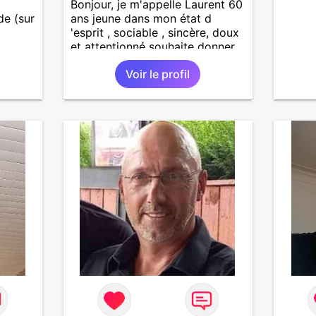
Bonjour, je m'appelle Laurent 60
ide (sur
ans jeune dans mon état d
'esprit , sociable , sincère, doux
et attentionné souhaite donner
u la
de la tendresse , de l'amour et
Voir le profil
beaucoup de bonheur a la
femme qui souhaitera partager
ma vie . Bientôt en retraite a la
fin de l 'année et libre de toute
contrainte. Digne de confiance à
la femme qui voudras m 'en
accorder en toute sincérité.
Pour le reste venez me
découvrir par un échange.