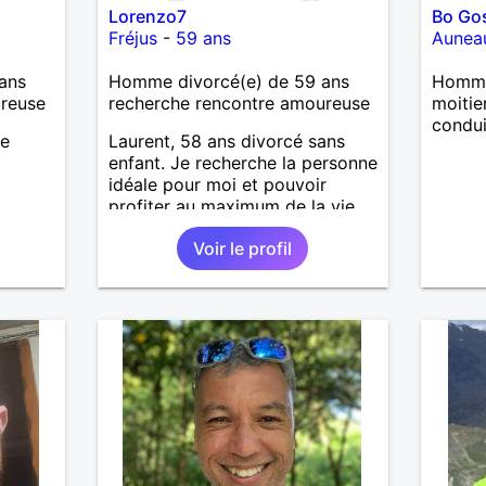
Lorenzo7
Bo Go
Fréjus
-
59 ans
Aunea
ans
Homme divorcé(e) de 59 ans
Homme
ureuse
recherche rencontre amoureuse
moitie
condui
se
Laurent, 58 ans divorcé sans
enfant. Je recherche la personne
idéale pour moi et pouvoir
profiter au maximum de la vie
de couple
Voir le profil