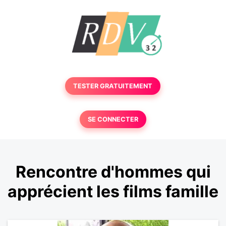
TESTER GRATUITEMENT
SE CONNECTER
Rencontre d'hommes qui
apprécient les films famille