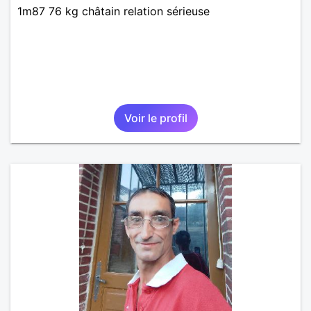
1m87 76 kg châtain relation sérieuse
Voir le profil