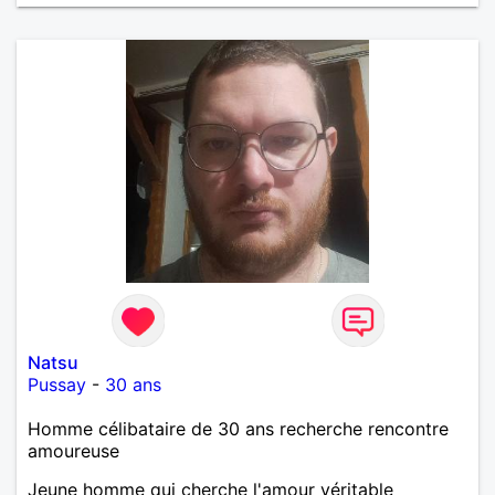
Natsu
Pussay
-
30 ans
Homme célibataire de 30 ans recherche rencontre
amoureuse
Jeune homme qui cherche l'amour véritable