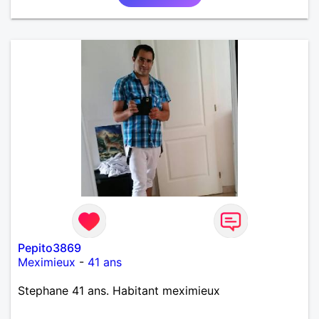
Pepito3869
Meximieux
-
41 ans
Stephane 41 ans. Habitant meximieux