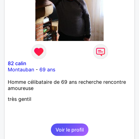
82 calin
Montauban
-
69 ans
Homme célibataire de 69 ans recherche rencontre
amoureuse
très gentil
Voir le profil