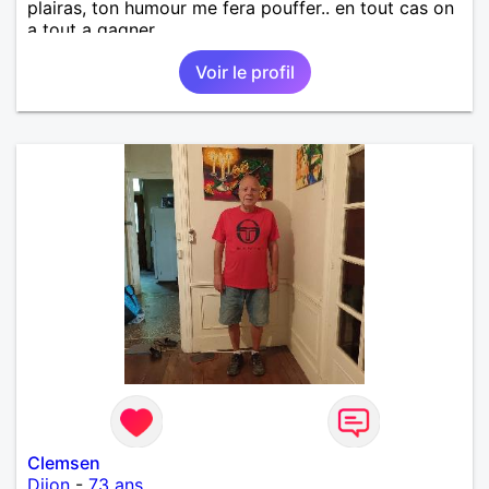
plairas, ton humour me fera pouffer.. en tout cas on
a tout a gagner.
Voir le profil
Clemsen
Dijon
-
73 ans