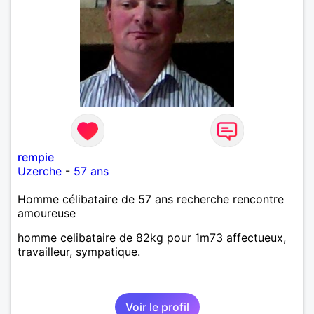
rempie
Uzerche
-
57 ans
Homme célibataire de 57 ans recherche rencontre
amoureuse
homme celibataire de 82kg pour 1m73 affectueux,
travailleur, sympatique.
Voir le profil