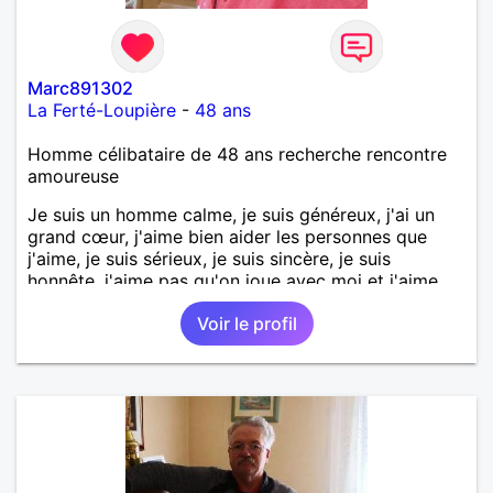
Marc891302
La Ferté-Loupière
-
48 ans
Homme célibataire de 48 ans recherche rencontre
amoureuse
Je suis un homme calme, je suis généreux, j'ai un
grand cœur, j'aime bien aider les personnes que
j'aime, je suis sérieux, je suis sincère, je suis
honnête, j'aime pas qu'on joue avec moi et j'aime
pas les mensonges. Je cherche une relation
Voir le profil
amoureuse et sérieuse.