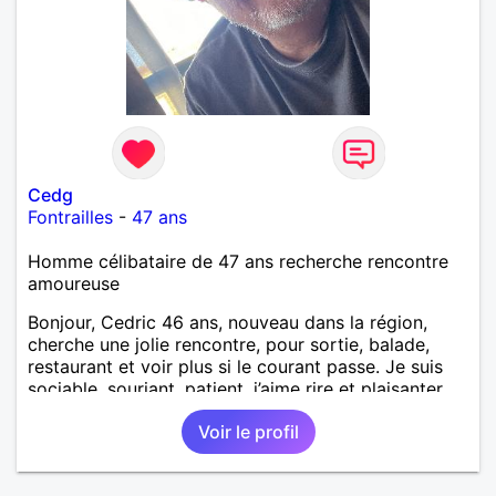
Divers je fait en moyenne 6 km de marche par jour
a pieds. A la fin de mon travail a mon domicile. J 'ai
un rêve cet de construire une vie a deux en
harmonie. Si je pourrais lui décrocher la lune je le
ferais. A chaque fois que je vois un beau ciel étoilé
je rêve d' être avec quelqu'un.
Cedg
Fontrailles
-
47 ans
Homme célibataire de 47 ans recherche rencontre
amoureuse
Bonjour, Cedric 46 ans, nouveau dans la région,
cherche une jolie rencontre, pour sortie, balade,
restaurant et voir plus si le courant passe. Je suis
sociable, souriant, patient, j’aime rire et plaisanter..
Voir le profil