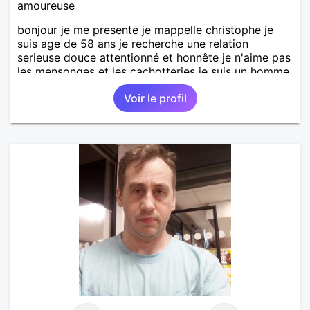
amoureuse
bonjour je me presente je mappelle christophe je
suis age de 58 ans je recherche une relation
serieuse douce attentionné et honnête je n'aime pas
les mensonges et les cachotteries je suis un homme
sensible doux câlin et franc. PS je n'habite pas à
Voir le profil
Marseille mes fans de l'équipe de l'OM je suis du
département de la Nièvre 58