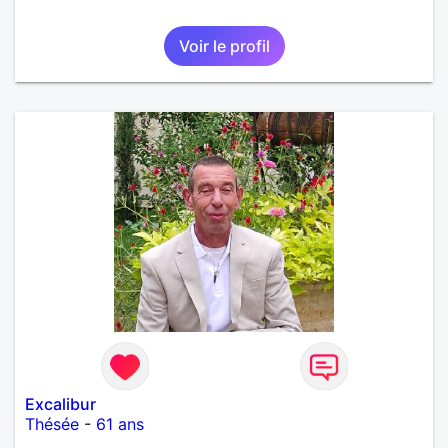
Voir le profil
Excalibur
Thésée
-
61 ans