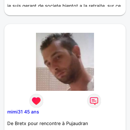
je suis gerant de societe bientot a la retraite. sur ce
site j espere rencontrer une personne pour faire un
bout de chemin ensemble dans la confiance
mutuelle et la complicité. demande d argent s
abstenir
mimi31 45 ans
De Bretx pour rencontre à Pujaudran