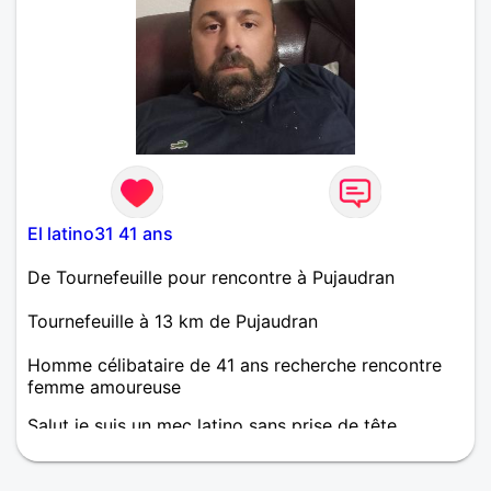
El latino31 41 ans
De Tournefeuille pour rencontre à Pujaudran
Tournefeuille à 13 km de Pujaudran
Homme célibataire de 41 ans recherche rencontre
femme amoureuse
Salut je suis un mec latino sans prise de tête
cherchant a rencontrer une femme sur le 31