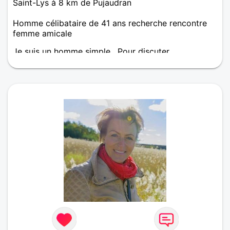
Saint-Lys à 8 km de Pujaudran
Homme célibataire de 41 ans recherche rencontre
femme amicale
Je suis un homme simple . Pour discuter
amicalement j ai allez au ciné, resto ,faire la cuisine .