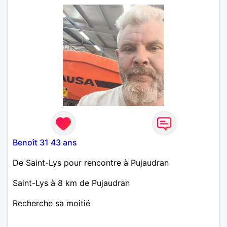
Benoît 31 43 ans
De Saint-Lys pour rencontre à Pujaudran
Saint-Lys à 8 km de Pujaudran
Recherche sa moitié