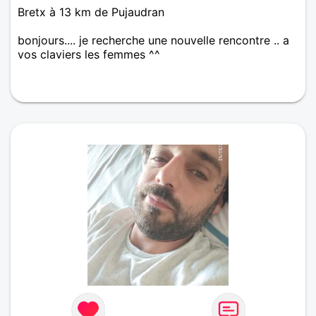
Bretx à 13 km de Pujaudran
bonjours.... je recherche une nouvelle rencontre .. a
vos claviers les femmes ^^