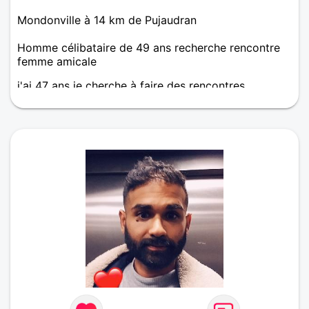
Mondonville à 14 km de Pujaudran
Homme célibataire de 49 ans recherche rencontre
femme amicale
j'ai 47 ans je cherche à faire des rencontres
amicales(pour l'instant) sur toulouse et environs