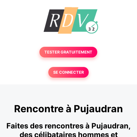
TESTER GRATUITEMENT
SE CONNECTER
Rencontre à Pujaudran
Faites des rencontres à Pujaudran,
des célibataires hommes et