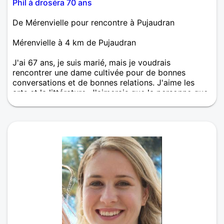
Phil à droséra 70 ans
De Mérenvielle pour rencontre à Pujaudran
Mérenvielle à 4 km de Pujaudran
J'ai 67 ans, je suis marié, mais je voudrais
rencontrer une dame cultivée pour de bonnes
conversations et de bonnes relations. J'aime les
arts et la littérature. J'aimerais que la personne que
je cherche aime et pratique la photographie et
qu'elle soit mon modèle. Je voudrais aussi être
accompagné lorsque je pars quelques jours pour
faire des photos (paysages, maisons, vieilles
pierres...).