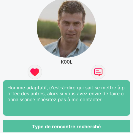
K00L
Homme adaptatif, c'est-à-dire qui sait se mettre à p
ortée des autres, alors si vous avez envie de faire c
onnaissance n'hésitez pas à me contacter.
Type de rencontre recherché