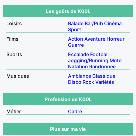
Les goûts de K00L
Loisirs
Balade
Bar/Pub
Cinéma
Sport
Films
Action
Aventure
Horreur
Guerre
Sports
Escalade
Football
Jogging/Running
Moto
Natation
Randonnée
Musiques
Ambiance
Classique
Disco
Rock
Variétés
Profession de K00L
Métier
Cadre
Plus sur ma vie