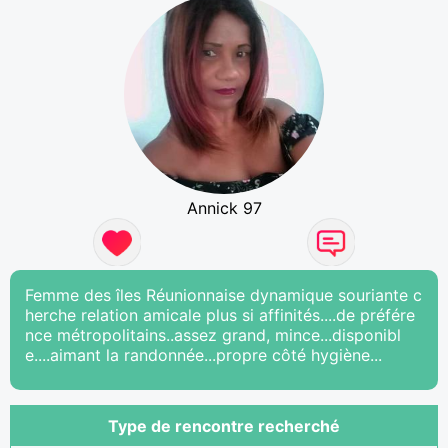
Annick 97
Femme des îles Réunionnaise dynamique souriante c
herche relation amicale plus si affinités....de préfére
nce métropolitains..assez grand, mince...disponibl
e....aimant la randonnée...propre côté hygiène...
Type de rencontre recherché