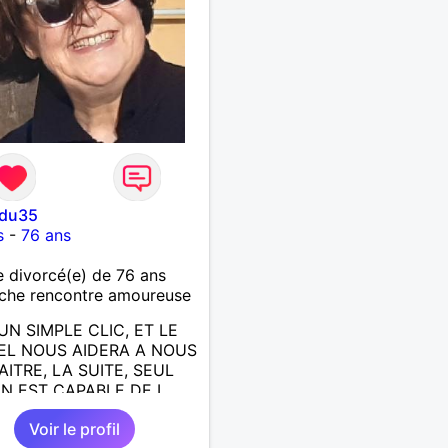
edu35
s
-
76 ans
divorcé(e) de 76 ans
che rencontre amoureuse
UN SIMPLE CLIC, ET LE
EL NOUS AIDERA A NOUS
ITRE, LA SUITE, SEUL
N EST CAPABLE DE L
E; J AIMERAIS
Voir le profil
NTRER, LA COMPLICITE,