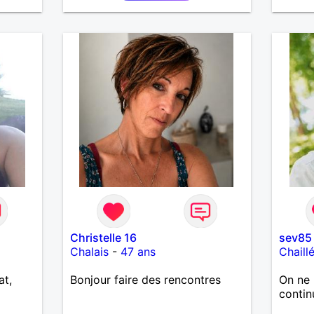
LE PA
CHOSE
VOYAG
AILLE
DE L 
PLUS 
ENCORE..
Christelle 16
sev85
Chalais
-
47 ans
Chaill
at,
Bonjour faire des rencontres
On ne 
contin