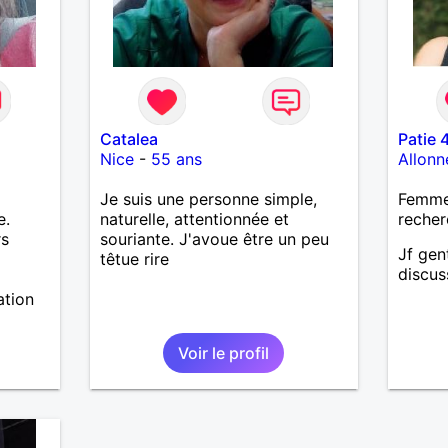
Catalea
Patie 
Nice
-
55 ans
Allonn
Je suis une personne simple,
Femme 
e.
naturelle, attentionnée et
recher
rs
souriante. J'avoue être un peu
Jf gent
têtue rire
discus
ation
Voir le profil