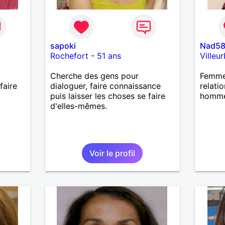
sapoki
Nad5
Rochefort
-
51 ans
Villeu
Cherche des gens pour
Femme 
faire
dialoguer, faire connaissance
relati
puis laisser les choses se faire
homme
d'elles-mêmes.
Voir le profil