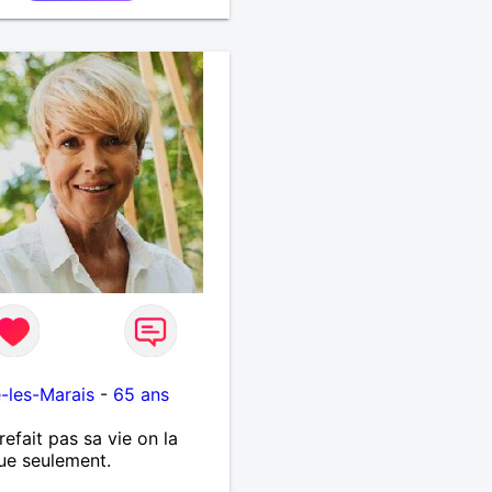
RTAGE DES BELLES
S DE LA VIE : BALADES,
ES EN FRANCE OU
URS. ETRE A L ECOUTE
AUTRE, ET LA VIE SERA
BELLE
...................
é-les-Marais
-
65 ans
refait pas sa vie on la
ue seulement.