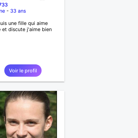
733
ne
-
33 ans
suis une fille qui aime
 et discute j'aime bien
Voir le profil