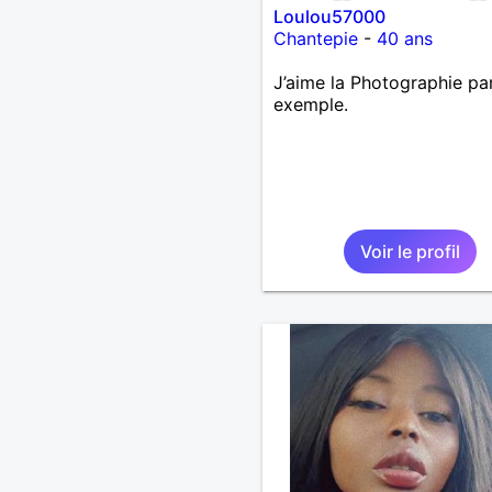
Loulou57000
Chantepie
-
40 ans
J’aime la Photographie pa
exemple.
Voir le profil