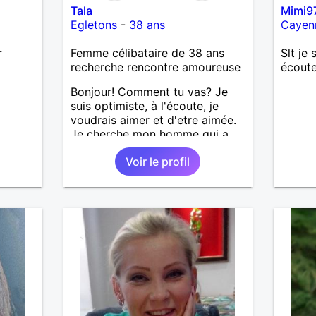
Tala
Mimi9
Egletons
-
38 ans
Cayen
r
Femme célibataire de 38 ans
Slt je 
recherche rencontre amoureuse
écoute
Bonjour! Comment tu vas? Je
suis optimiste, à l'écoute, je
voudrais aimer et d'etre aimée.
Je cherche mon homme qui a
38-48 ans. Aussi en Correse en
Voir le profil
préférence ou dans son alentour
vu que je travaille en CDI et je
ne peux pas souvent voyager
loin. Merci. Bon chance à tout le
monde.