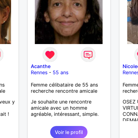
Acanthe
Nicol
Rennes
-
55 ans
Renne
ns
Femme célibataire de 55 ans
Femme 
ale
recherche rencontre amicale
recher
veux y
Je souhaite une rencontre
OSEZ 
amicale avec un homme
VIRTU
it !
agréable, intéressant, simple.
CONNA
DEMAI
ECRIR
Voir le profil
RENCO