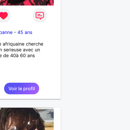
8
rbanne
-
45 ans
afriquaine cherche
on serieuse avec un
 de 40à 60 ans
Voir le profil