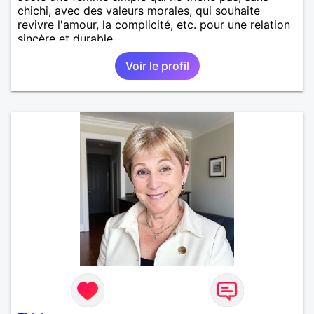
chichi, avec des valeurs morales, qui souhaite
revivre l'amour, la complicité, etc. pour une relation
sincère et durable.
Voir le profil