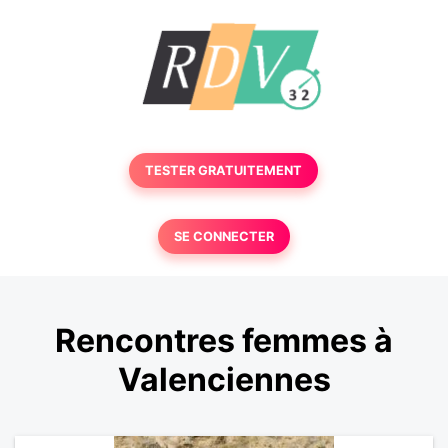
TESTER GRATUITEMENT
SE CONNECTER
Rencontres femmes à
Valenciennes