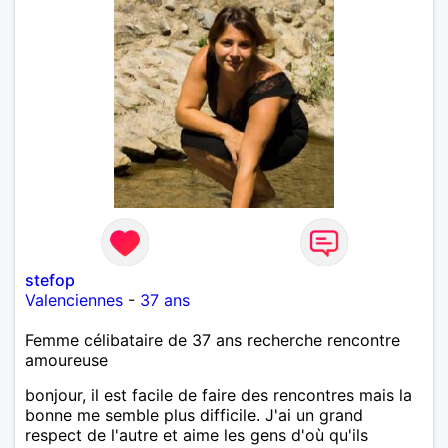
stefop
Valenciennes
-
37 ans
Femme célibataire de 37 ans recherche rencontre
amoureuse
bonjour, il est facile de faire des rencontres mais la
bonne me semble plus difficile. J'ai un grand
respect de l'autre et aime les gens d'où qu'ils