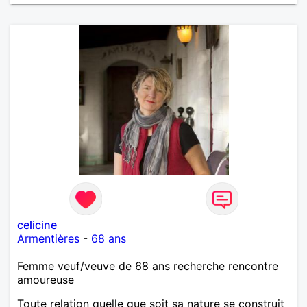
restaurants, musique, mer, montagne, cuisiner et
patisser, cinéma, soirée entre amis. J apprécie l
humour et le dialogue qui est la base d une bonne
relation.
celicine
Armentières
-
68 ans
Femme veuf/veuve de 68 ans recherche rencontre
amoureuse
Toute relation quelle que soit sa nature se construit