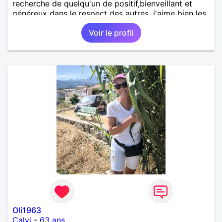
recherche de quelqu'un de positif,bienveillant et
généreux dans le respect des autres, j'aime bien les
personnes cultivés sans qu'ils soient
Voir le profil
condescendants ni hautains. Âge jusqu'à 70 ans pas
plus .
Oli1963
Calvi
-
63 ans