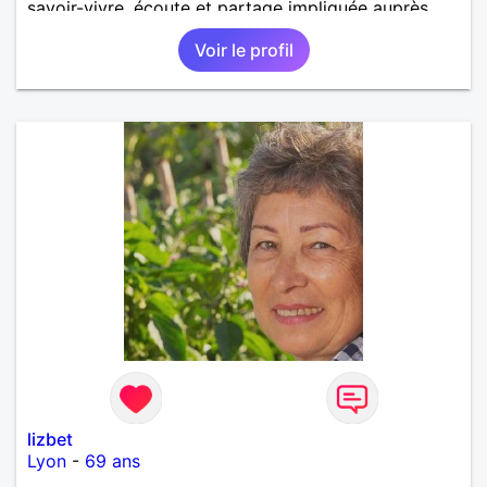
savoir-vivre, écoute et partage impliquée auprès
des personnes en difficulté ! Loisirs cinéma théâtre
Voir le profil
concerts musique, expositions décoration adore
cuisiner recevoir! Être plutôt que paraître !!! pas
compliquée ! Recherche Monsieur ayant les mêmes
aspirations! Je suis très coquette bcbg souhaite
monsieur prenant soin de sa personne!
lizbet
Lyon
-
69 ans