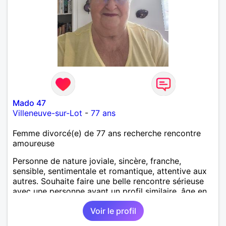
Mado 47
Villeneuve-sur-Lot
-
77 ans
Femme divorcé(e) de 77 ans recherche rencontre
amoureuse
Personne de nature joviale, sincère, franche,
sensible, sentimentale et romantique, attentive aux
autres. Souhaite faire une belle rencontre sérieuse
avec une personne ayant un profil similaire, âge en
rapport et proche si possible Je déteste le
Voir le profil
mensonge et l hypocrisie ainsi que les conflits. J
aime les balades, les villages aux vieilles pierres,