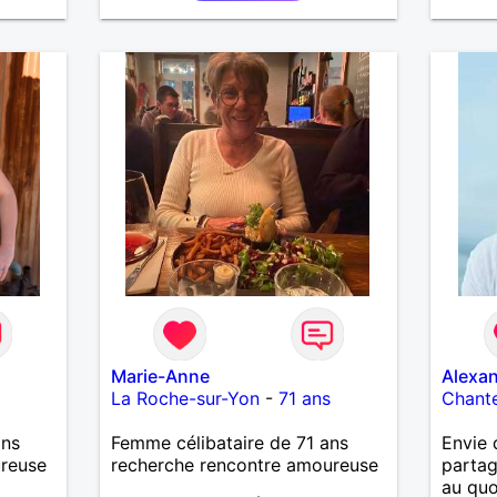
pourqu
Marie-Anne
Alexa
La Roche-sur-Yon
-
71 ans
Chant
ans
Femme célibataire de 71 ans
Envie 
ureuse
recherche rencontre amoureuse
partag
au quo