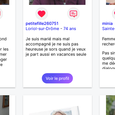
petitefille260751
minia
Loriol-sur-Drôme
-
74 ans
Saint
lond
Je suis marié mais mal
Femme
accompagné je ne suis pas
recher
r les
heureuse je sors quand je veux
Pas si
imer
je part aussi en vacances seule
quelqu
ager
me déc
re
dialog
Voir le profil