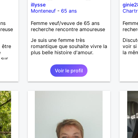
illysse
ginie2
Monteneuf
-
65 ans
Chartr
ans
Femme veuf/veuve de 65 ans
Femme
ureuse
recherche rencontre amoureuse
recher
Je suis une femme très
Discut
 être
romantique que souhaite vivre la
voir s
e
plus belle histoire d'amour.
la mêm
 sur
Voir le profil