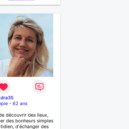
oi pas !
ndra35
epie
-
62 ans
de découvrir des lieux,
er des bonheurs simples
tidien, d'échanger des