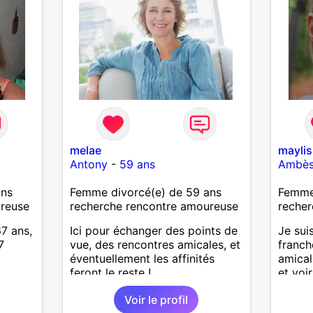
melae
maylis
Antony
-
59 ans
Ambè
ans
Femme divorcé(e) de 59 ans
Femme 
ureuse
recherche rencontre amoureuse
recher
67 ans,
Ici pour échanger des points de
Je sui
7
vue, des rencontres amicales, et
franch
éventuellement les affinités
amical
feront le reste !
et voir
beauc
Voir le profil
nouvea