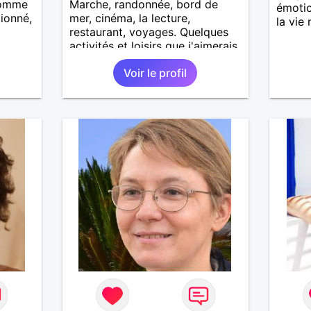
 homme
Marche, randonnée, bord de
émotio
ionné,
mer, cinéma, la lecture,
la vie 
restaurant, voyages. Quelques
activités et loisirs que j'aimerais
partager ainsi que les vôtres.
Voir le profil
Recevoir mes enfants, mes
petits-enfants et mes amis.
Bénévolat auprès des enfants à
l’école, pour le cinéma
indépendant... Se rencontrer,
être à l’écoute, échanger avec
une personne de confiance,
pour une vie de partage, de
tendresse. Les voyages et où
randonnées en France ou à
l'étranger à deux en dehors des
sentiers battus me raviraient. Je
m'engage à répondre à votre
message. Au plaisir de vous lire.