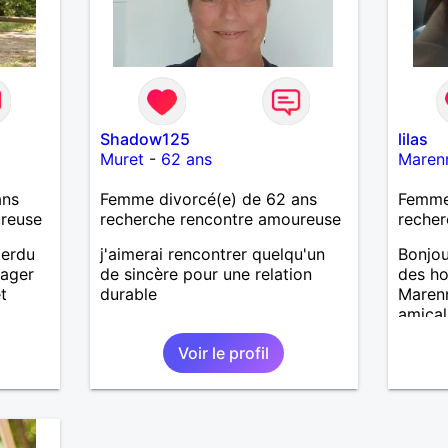
Shadow125
lilas
Muret
-
62 ans
Maren
ans
Femme divorcé(e) de 62 ans
Femme 
ureuse
recherche rencontre amoureuse
recher
perdu
j'aimerai rencontrer quelqu'un
Bonjou
tager
de sincère pour une relation
des ho
t
durable
Marenn
amical
an. Je
Voir le profil
autres