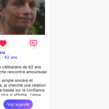
sia
s
-
62 ans
célibataire de 62 ans
che rencontre amoureuse
s simple sincère et
e, je cherche une relation
e basée sur la confiance
 plus si affinité. J'aime
oup voyager découvrir de
Voir le profil
ux horizons à deux, alors