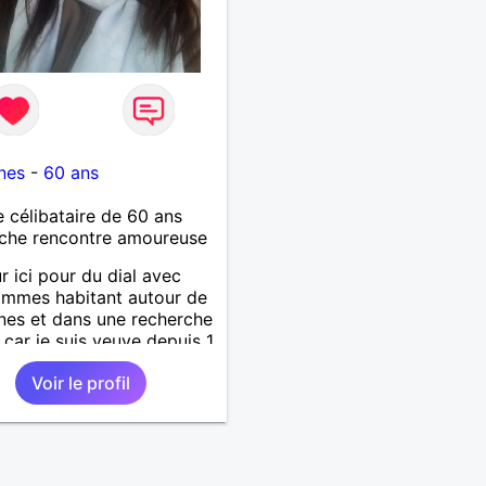
nes
-
60 ans
célibataire de 60 ans
che rencontre amoureuse
r ici pour du dial avec
mmes habitant autour de
es et dans une recherche
 car je suis veuve depuis 1
 ne répondrai pas aux
Voir le profil
, bonne chance à tous.