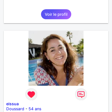
Voir le profil
eissua
Doussard
-
54 ans