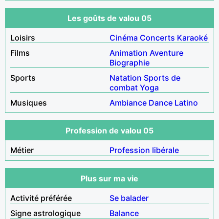
Les goûts de valou 05
Loisirs
Cinéma
Concerts
Karaoké
Films
Animation
Aventure
Biographie
Sports
Natation
Sports de
combat
Yoga
Musiques
Ambiance
Dance
Latino
Profession de valou 05
Métier
Profession libérale
Plus sur ma vie
Activité préférée
Se balader
Signe astrologique
Balance