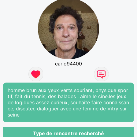
carlo94400
homme brun aux yeux verts souriant, physique spor
tif, fait du tennis, des balades , aime le cine.les jeux
de logiques assez curieux, souhaite faire connaissan
ce, discuter, dialoguer avec une femme de Vitry sur
seine
Type de rencontre recherché