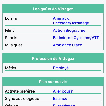
Les goûts de Vittogaz
Loisirs
Animaux
Bricolage/Jardinage
Films
Action
Biographie
Sports
Badminton
Cyclisme/VTT
Musiques
Ambiance
Disco
Profession de Vittogaz
Métier
Employé
Plus sur ma vie
Activité préférée
Aller courir
Signe astrologique
Balance
Origine
Européenne