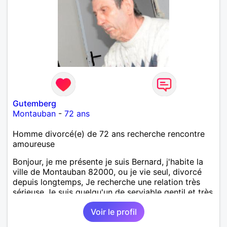
Gutemberg
Montauban
-
72 ans
Homme divorcé(e) de 72 ans recherche rencontre
amoureuse
Bonjour, je me présente je suis Bernard, j'habite la
ville de Montauban 82000, ou je vie seul, divorcé
depuis longtemps, Je recherche une relation très
sérieuse Je suis quelqu'un de serviable gentil et très
attentionné et très calme, J'aime les livres, le
Voir le profil
jardinage, les promenades en campagne, et les
sorties au restaurant, Je mène une vie très simple je