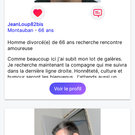
JeanLoup82bis
Montauban
-
66 ans
Homme divorcé(e) de 66 ans recherche rencontre
amoureuse
Comme beaucoup ici j'ai subit mon lot de galères.
Je recherche maintenant la compagne qui me suivra
dans la dernière ligne droite. Honnêteté, culture et
humour seront les bienvenus. J'attends aussi un
logis en commun, bien choisis où nous pourrons
Voir le profil
recevoir la famille, les amis et peut être un animal
de compagnie. Merci mesdames, j'attends vos
messages. Amitiés sincères.