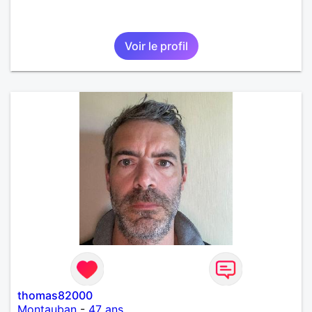
Voir le profil
thomas82000
Montauban
-
47 ans