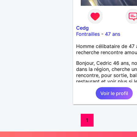
Cedg
Fontrailles
-
47 ans
Homme célibataire de 47 
recherche rencontre amo
Bonjour, Cedric 46 ans, n
dans la région, cherche un
rencontre, pour sortie, ba
restaurant et voir plus si l
courant passe. Je suis soc
Voir le profil
souriant, patient, j’aime rir
plaisanter..
1