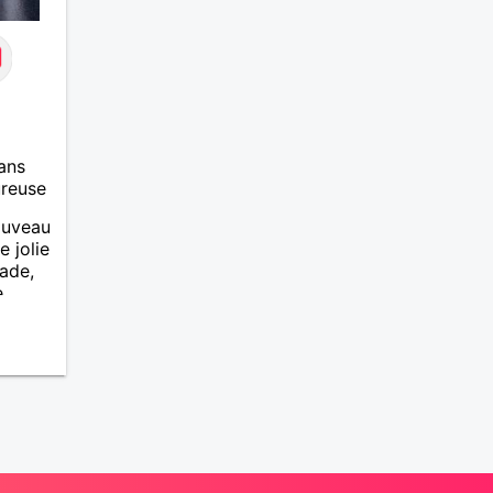
ans
ureuse
ouveau
e jolie
lade,
e
iable,
e et