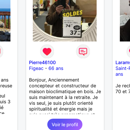
rides ne me font pas peur.
Pierre46100
Laram
Figeac
-
66 ans
Saint-
ans
 ans
Bonjour, Anciennement
ureuse
concepteur et constructeur de
Je rec
maison bioclimatique en bois. Je
70 et 
eul
suis maintenant à la retraite. Je
uis 3
vis seul, je suis plutôt orienté
ié
spiritualité et énergie mais je
ce
suis aussi très pragmatique et
taine
un très bon bricoleur. J’aime la
Voir le profil
erais
douceur, la sensualité, le