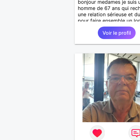
bonjour medames je suis 
homme de 67 ans qui rec
une relation sérieuse et d
pour faire ensemble un lo
chemin avec tout le bonh
Voir le profil
l'amour qu'on saura se do