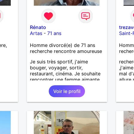
Rénato
treza
Artas
-
71 ans
Saint-
re,
Homme divorcé(e) de 71 ans
Homme 
recherche rencontre amoureuse
recher
Je suis très sportif, j'aime
recher
bouger, voyager, sortir,
,j'aim
restaurant, cinéma. Je souhaite
mal d'
rencontrer une femme aimante
allure
pour, partager, aimer et la
voudra
Voir le profil
rendre heureuse. Je souhaite
person
partager tous les bons moments
,brico
que la vie nous propose
et nat
sereinement et sans prise de
mesd
tête. Je prends soin de moi et je
souhaite rencontrer une femme
qui en fait de même, qu'elle soit
féminine et authentique, les