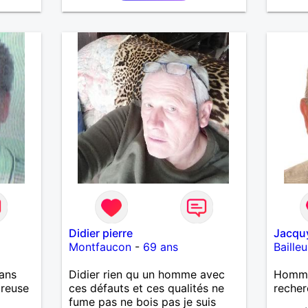
se
partage . Je ne suis pas dans le
t se
courant de pensée imposé. Je
souhaite rencontrer une
personne pour partager,
expérimenté, découvrir
ensemble et se soutenir
mutuellement pour devenir le
meilleur de soi-même et
rayonner l'amour. Je vis
actuellement dans le Lot mais je
compte m'installer à nouveau à
l'ile de la Réunion avant la fin
2026. Pierre
Didier pierre
Jacqu
Montfaucon
-
69 ans
Bailleu
ans
Didier rien qu un homme avec
Homme
ureuse
ces défauts et ces qualités ne
recher
fume pas ne bois pas je suis