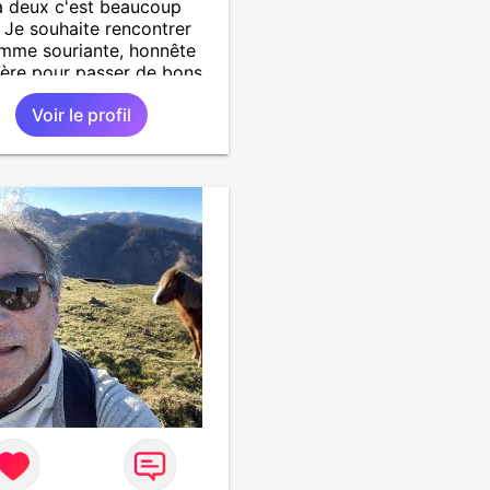
à deux c'est beaucoup
 Je souhaite rencontrer
mme souriante, honnête
cère pour passer de bons
s, qui aime plaisanter, se
Voir le profil
r et partager, je le
te, notre complicité.
 beaucoup les chantiers
donnée pour se défouler,
axer, se détendre et
ment prendre du bon
 C'est difficile de tout
n quelques lignes. En
che, vous pouvez me
ter pour avoir plus
rmations. A bientôt