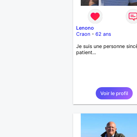
Lenono
Craon
-
62 ans
Je suis une personne sincè
patient...
Voir le profil