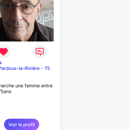
s
Pardoux-la-Rivière
-
75
herche une femme entre
75ans
Voir le profil