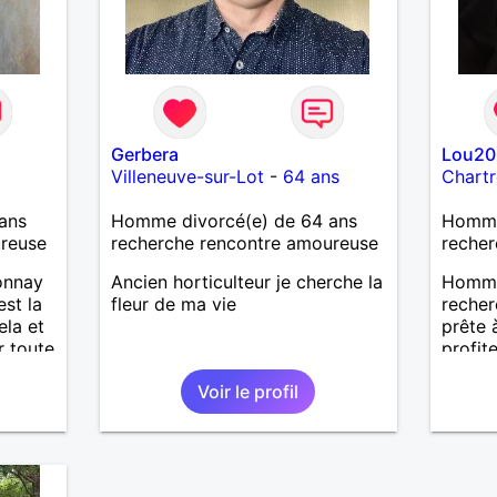
Gerbera
Lou20
Villeneuve-sur-Lot
-
64 ans
Chartr
ans
Homme divorcé(e) de 64 ans
Homme
ureuse
recherche rencontre amoureuse
recher
tonnay
Ancien horticulteur je cherche la
Homme 
est la
fleur de ma vie
reche
ela et
prête 
r toute
profit
 et
la vie
Voir le profil
partage
t de