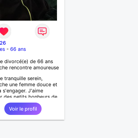
26
es
-
66 ans
 divorcé(e) de 66 ans
che rencontre amoureuse
tranquille serein,
rche une femme douce et
à s'engager. J'aime
er des petits bonheurs de
 tout simplement.
Voir le profil