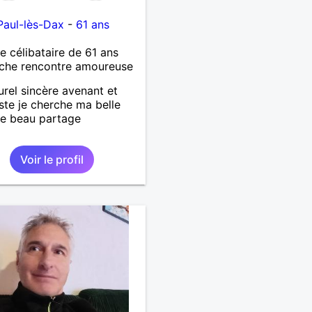
Paul-lès-Dax
-
61 ans
célibataire de 61 ans
che rencontre amoureuse
urel sincère avenant et
ste je cherche ma belle
e beau partage
Voir le profil