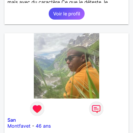
mais avec du caractère Ce que je déteste, le
mensonge, le paraître, l'hypocrisie, les faux
Voir le profil
semblants
San
Montfavet
-
46 ans