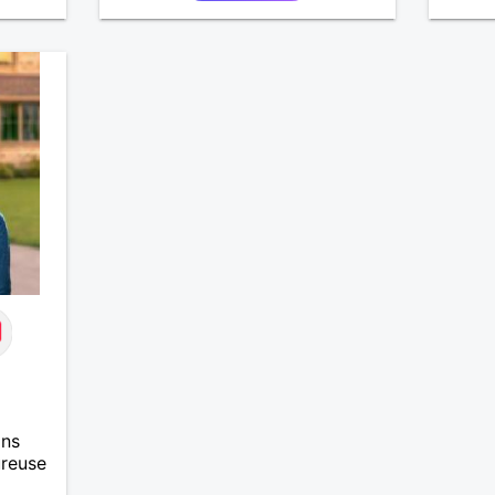
te,
ans
ureuse