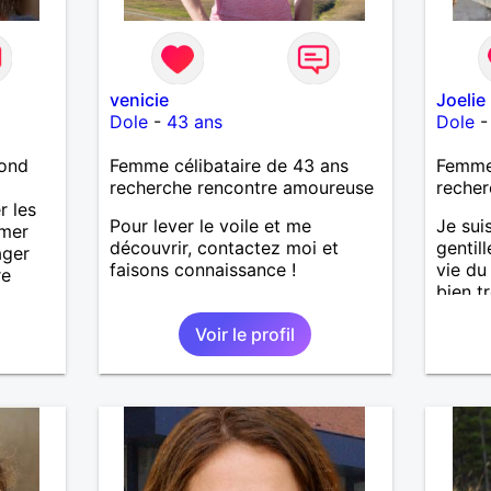
venicie
Joelie
Dole
-
43 ans
Dole
lond
Femme célibataire de 43 ans
Femme 
recherche rencontre amoureuse
recher
r les
Pour lever le voile et me
Je sui
imer
découvrir, contactez moi et
gentil
ager
faisons connaissance !
vie du
re
bien t
suis b
Voir le profil
puisqu
répond