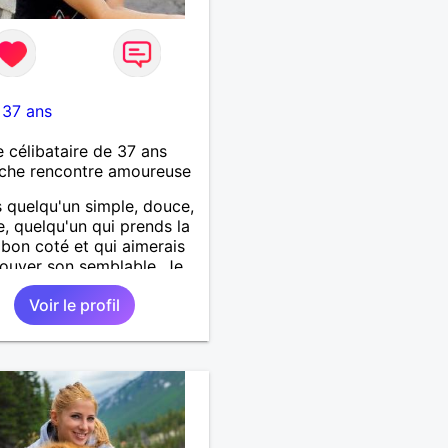
-
37 ans
célibataire de 37 ans
che rencontre amoureuse
s quelqu'un simple, douce,
le, quelqu'un qui prends la
 bon coté et qui aimerais
rouver son semblable. Je
ien sûr contactable
Voir le profil
e j'habite sur Dole et je
rais autant que possible.