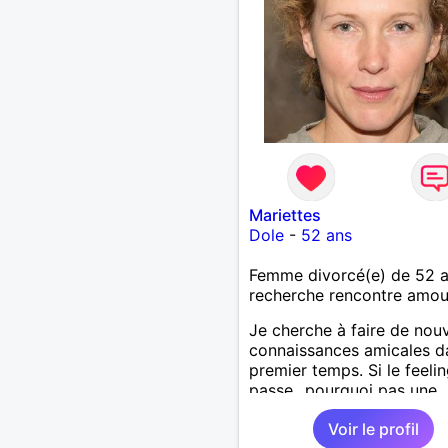
Mariettes
Dole
-
52 ans
Femme divorcé(e) de 52 
recherche rencontre amo
Je cherche à faire de nouv
connaissances amicales d
premier temps. Si le feeli
passe...pourquoi pas une
relation amoureuse, c'est 
Voir le profil
peu" le but de ma visite au