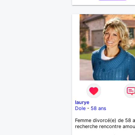
Je suis joviale, bienveillan
positive et dynamique !
laurye
Dole
-
58 ans
Femme divorcé(e) de 58 
recherche rencontre amo