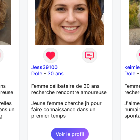
Jess39100
keimie
Dole
-
30 ans
Dole
ans
Femme célibataire de 30 ans
Femme 
ureuse
recherche rencontre amoureuse
recher
elles
Jeune femme cherche jh pour
J'aime
ans un
faire connaissance dans un
humaine
ng
premier temps
sponta
"un
Voir le profil
ssi.