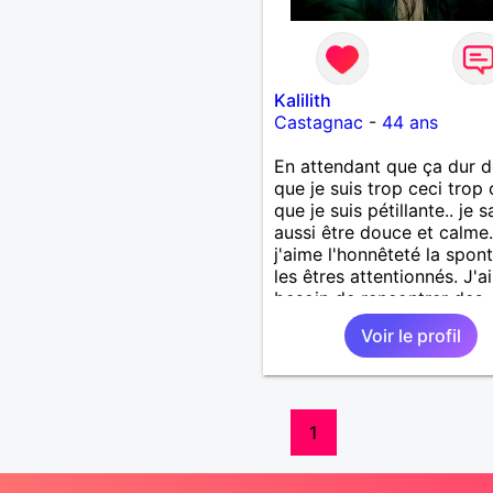
Kalilith
Castagnac
-
44 ans
En attendant que ça dur 
que je suis trop ceci trop c
que je suis pétillante.. je s
aussi être douce et calme.
j'aime l'honnêteté la spon
les êtres attentionnés. J'ai
besoin de rencontrer des
hommes bien dans leur têt
Voir le profil
leurs baskets car je pense
une femme à fort caractè
femme moderne en fait.. 
les machos et les boss à
avis passez votre chemin.
1
contre les vrais hommes, 
qui ont la force tranquille,