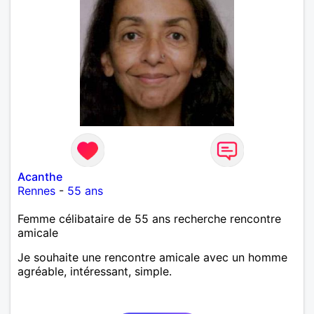
Acanthe
Rennes
-
55 ans
Femme célibataire de 55 ans recherche rencontre
amicale
Je souhaite une rencontre amicale avec un homme
agréable, intéressant, simple.