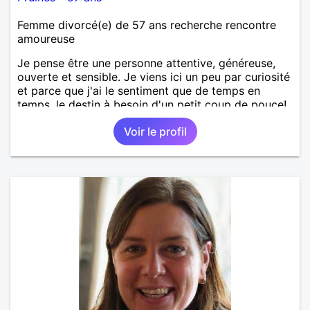
Femme divorcé(e) de 57 ans recherche rencontre
amoureuse
Je pense être une personne attentive, généreuse,
ouverte et sensible. Je viens ici un peu par curiosité
et parce que j'ai le sentiment que de temps en
temps, le destin à besoin d'un petit coup de pouce!
Voir le profil