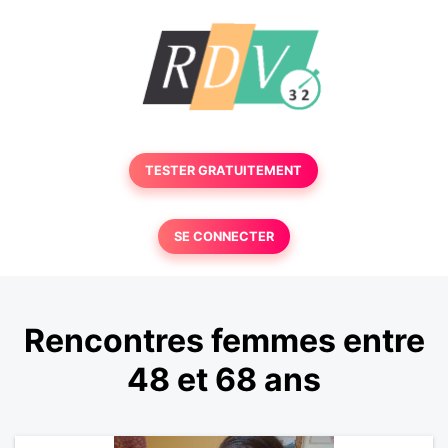
TESTER GRATUITEMENT
SE CONNECTER
Rencontres femmes entre
48 et 68 ans