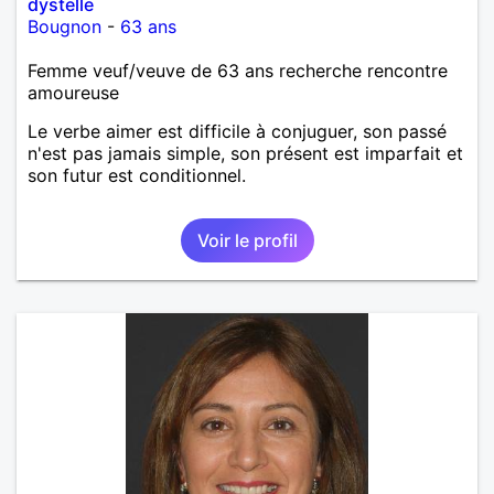
dystelle
Bougnon
-
63 ans
Femme veuf/veuve de 63 ans recherche rencontre
amoureuse
Le verbe aimer est difficile à conjuguer, son passé
n'est pas jamais simple, son présent est imparfait et
son futur est conditionnel.
Voir le profil