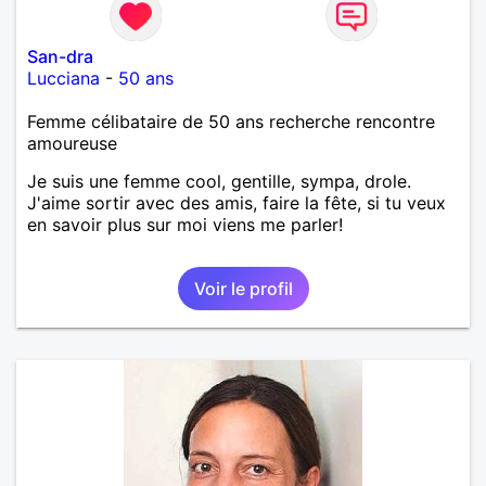
San-dra
Lucciana
-
50 ans
Femme célibataire de 50 ans recherche rencontre
amoureuse
Je suis une femme cool, gentille, sympa, drole.
J'aime sortir avec des amis, faire la fête, si tu veux
en savoir plus sur moi viens me parler!
Voir le profil