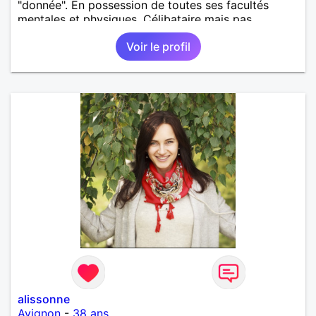
"donnée". En possession de toutes ses facultés
mentales et physiques. Célibataire mais pas
solitaire, je mène une vie bien remplie. Je ne suis
Voir le profil
pas sur ce site par dépit, ni en tant que
représentatrice de la Femme Divorcée Mal dans sa
peau. A bientôt.
alissonne
Avignon
-
38 ans