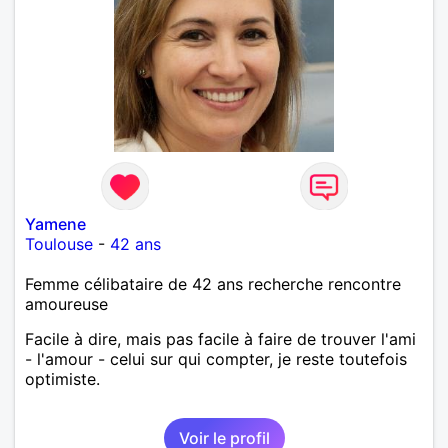
Yamene
Toulouse
-
42 ans
Femme célibataire de 42 ans recherche rencontre
amoureuse
Facile à dire, mais pas facile à faire de trouver l'ami
- l'amour - celui sur qui compter, je reste toutefois
optimiste.
Voir le profil