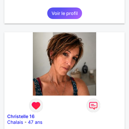
Voir le profil
Christelle 16
Chalais
-
47 ans