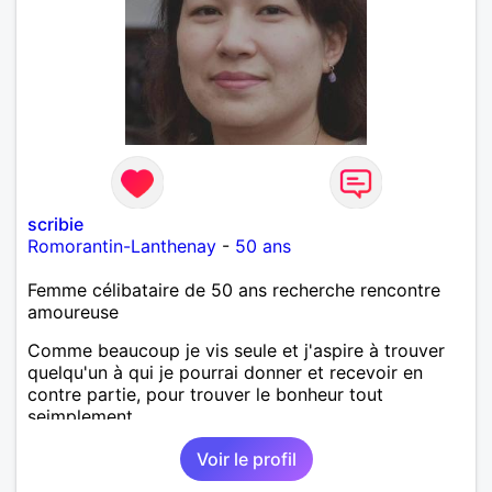
scribie
Romorantin-Lanthenay
-
50 ans
Femme célibataire de 50 ans recherche rencontre
amoureuse
Comme beaucoup je vis seule et j'aspire à trouver
quelqu'un à qui je pourrai donner et recevoir en
contre partie, pour trouver le bonheur tout
seimplement.
Voir le profil