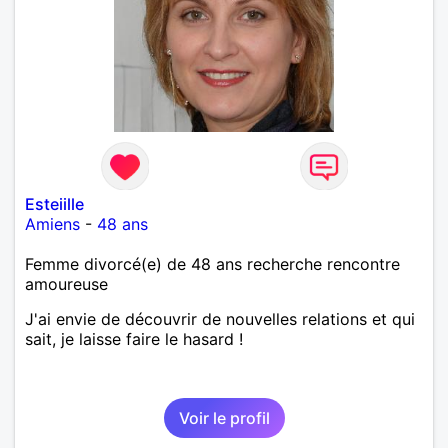
Esteiille
Amiens
-
48 ans
Femme divorcé(e) de 48 ans recherche rencontre
amoureuse
J'ai envie de découvrir de nouvelles relations et qui
sait, je laisse faire le hasard !
Voir le profil