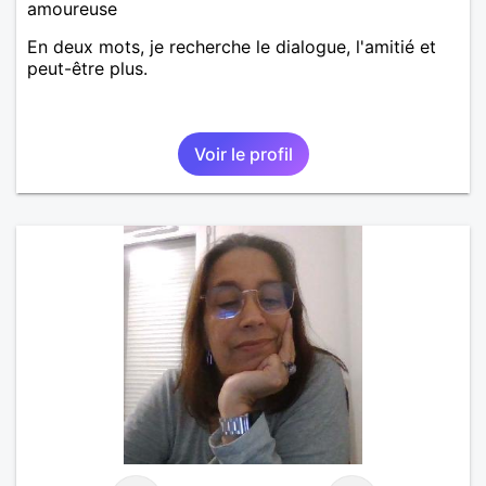
amoureuse
En deux mots, je recherche le dialogue, l'amitié et
peut-être plus.
Voir le profil