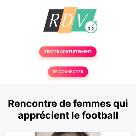
TESTER GRATUITEMENT
SE CONNECTER
Rencontre de femmes qui
apprécient le football