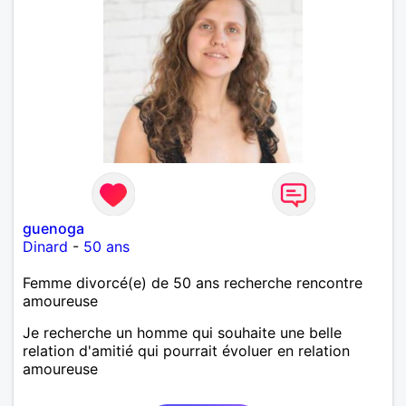
guenoga
Dinard
-
50 ans
Femme divorcé(e) de 50 ans recherche rencontre
amoureuse
Je recherche un homme qui souhaite une belle
relation d'amitié qui pourrait évoluer en relation
amoureuse