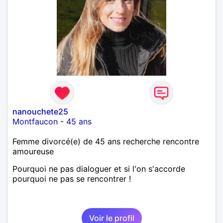
nanouchete25
Montfaucon
-
45 ans
Femme divorcé(e) de 45 ans recherche rencontre
amoureuse
Pourquoi ne pas dialoguer et si l'on s'accorde
pourquoi ne pas se rencontrer !
Voir le profil