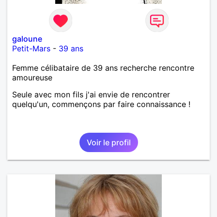
galoune
Petit-Mars
-
39 ans
Femme célibataire de 39 ans recherche rencontre
amoureuse
Seule avec mon fils j'ai envie de rencontrer
quelqu'un, commençons par faire connaissance !
Voir le profil