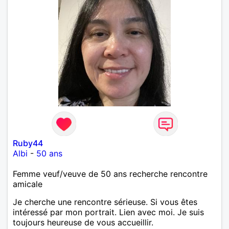
Ruby44
Albi
-
50 ans
Femme veuf/veuve de 50 ans recherche rencontre
amicale
Je cherche une rencontre sérieuse. Si vous êtes
intéressé par mon portrait. Lien avec moi. Je suis
toujours heureuse de vous accueillir.