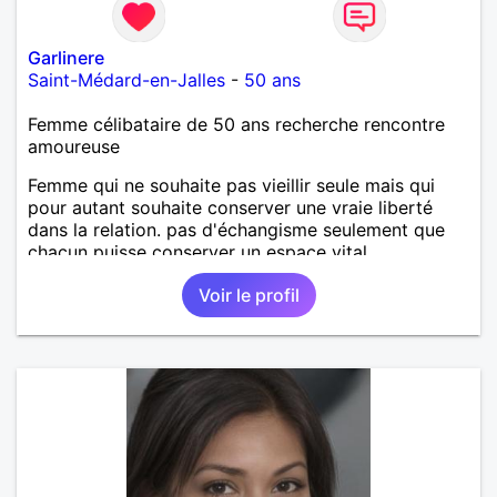
Garlinere
Saint-Médard-en-Jalles
-
50 ans
Femme célibataire de 50 ans recherche rencontre
amoureuse
Femme qui ne souhaite pas vieillir seule mais qui
pour autant souhaite conserver une vraie liberté
dans la relation. pas d'échangisme seulement que
chacun puisse conserver un espace vital
Voir le profil