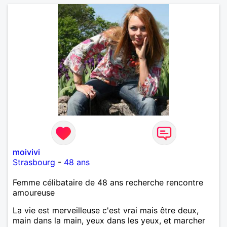
moivivi
Strasbourg
-
48 ans
Femme célibataire de 48 ans recherche rencontre
amoureuse
La vie est merveilleuse c'est vrai mais être deux,
main dans la main, yeux dans les yeux, et marcher