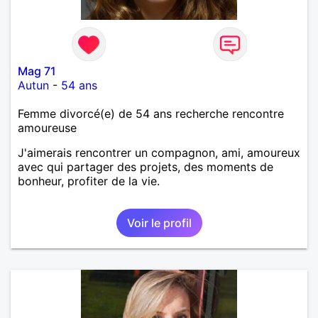
Mag 71
Autun
-
54 ans
Femme divorcé(e) de 54 ans recherche rencontre
amoureuse
J'aimerais rencontrer un compagnon, ami, amoureux
avec qui partager des projets, des moments de
bonheur, profiter de la vie.
Voir le profil