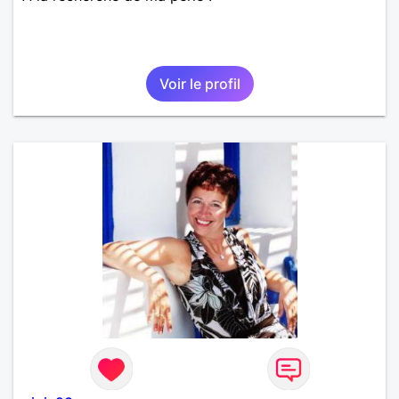
Voir le profil