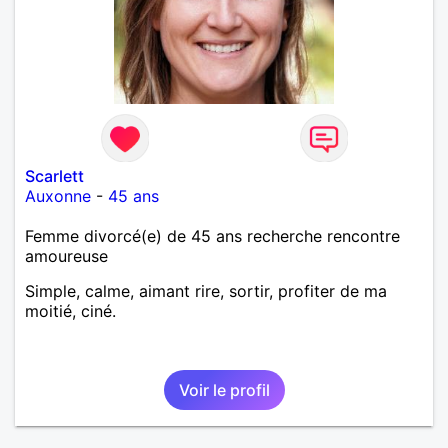
Scarlett
Auxonne
-
45 ans
Femme divorcé(e) de 45 ans recherche rencontre
amoureuse
Simple, calme, aimant rire, sortir, profiter de ma
moitié, ciné.
Voir le profil