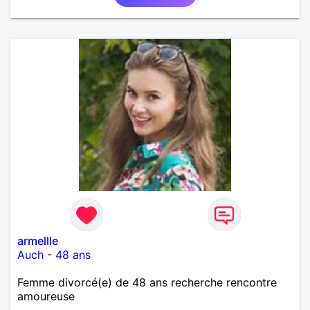
armellle
Auch
-
48 ans
Femme divorcé(e) de 48 ans recherche rencontre
amoureuse