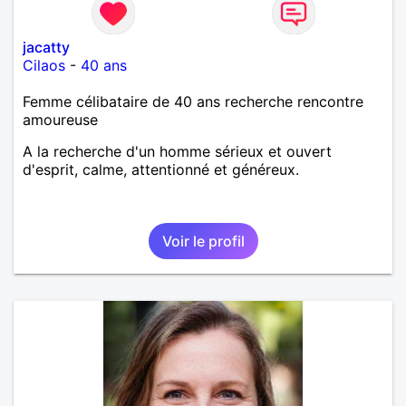
jacatty
Cilaos
-
40 ans
Femme célibataire de 40 ans recherche rencontre
amoureuse
A la recherche d'un homme sérieux et ouvert
d'esprit, calme, attentionné et généreux.
Voir le profil