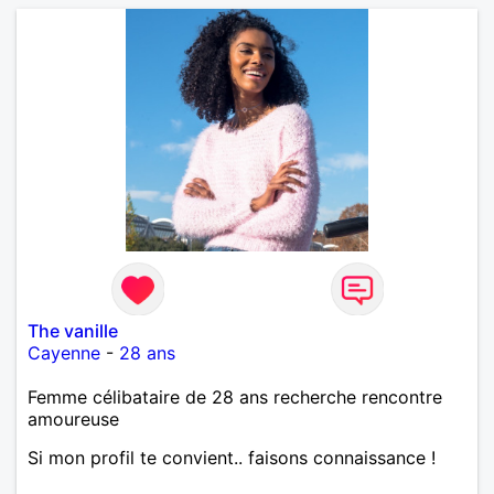
The vanille
Cayenne
-
28 ans
Femme célibataire de 28 ans recherche rencontre
amoureuse
Si mon profil te convient.. faisons connaissance !