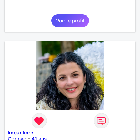
Voir le profil
koeur libre
Cognac
-
41 ans