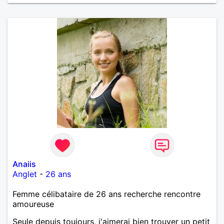
Anaiis
Anglet
-
26 ans
Femme célibataire de 26 ans recherche rencontre
amoureuse
Seule depuis toujours, j'aimerai bien trouver un petit