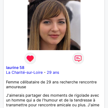
laurine 58
La Charité-sur-Loire
-
29 ans
Femme célibataire de 29 ans recherche rencontre
amoureuse
J'aimerais partager des moments de rigolade avec
un homme qui a de l'humour et de la tendresse à
transmettre pour rencontre amicale ou plus. J'aime