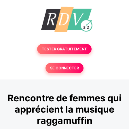
TESTER GRATUITEMENT
SE CONNECTER
Rencontre de femmes qui
apprécient la musique
raggamuffin