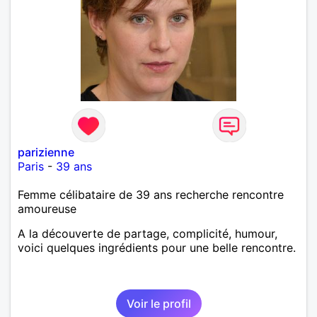
parizienne
Paris
-
39 ans
Femme célibataire de 39 ans recherche rencontre
amoureuse
A la découverte de partage, complicité, humour,
voici quelques ingrédients pour une belle rencontre.
Voir le profil