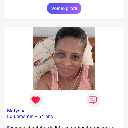
Voir le profil
Matyssa
Le Lamentin
-
54 ans
Femme célibataire de 54 ans recherche rencontre