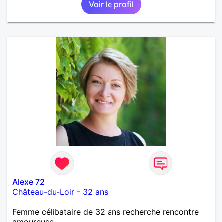
Voir le profil
Alexe 72
Château-du-Loir
-
32 ans
Femme célibataire de 32 ans recherche rencontre
amoureuse