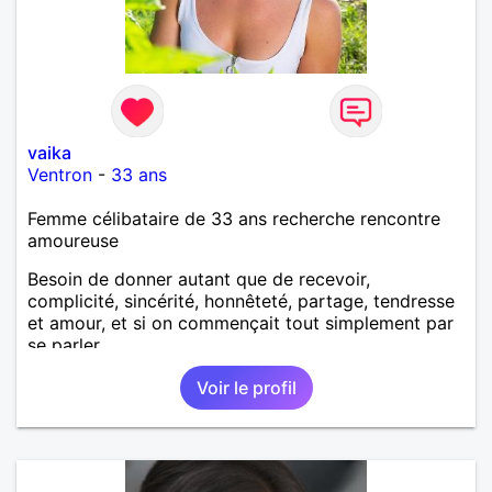
vaika
Ventron
-
33 ans
Femme célibataire de 33 ans recherche rencontre
amoureuse
Besoin de donner autant que de recevoir,
complicité, sincérité, honnêteté, partage, tendresse
et amour, et si on commençait tout simplement par
se parler.
Voir le profil